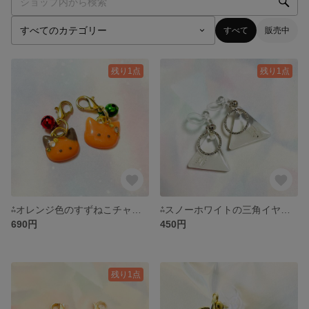
すべて
販売中
残り1点
残り1点
⁂オレンジ色のすずねこチャーム⁂
⁂スノーホワイトの三角イヤリング⁂
690円
450円
残り1点