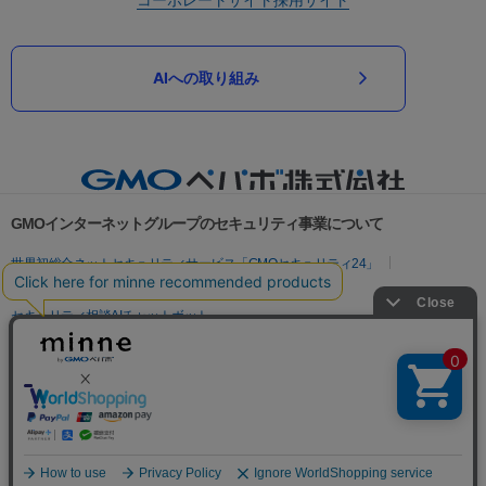
AIへの取り組み
GMOインターネットグループのセキュリティ事業について
世界初総合ネットセキュリティサービス「GMOセキュリティ24」
パスワード漏洩診断
Webサイトリスク診断
セキュリティ相談AIチャットボット
実在証明・盗聴対策
サイバー攻撃対策（GMOサイバーセキュリティ byイエラエ）
サイバー攻撃対策（GMO Flatt Security）
なりすまし対策
セキュリティ事業の軌跡