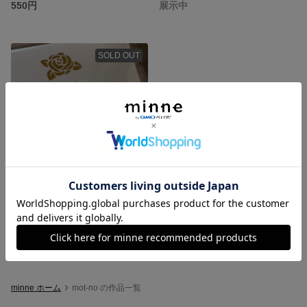
550円
展示中
SOLD OUT
⁂ミントグリーンのイヤリング⁂
550円
minne ホーム
mot-no の作品一覧