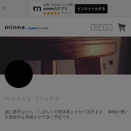
お買いものがもっとお得に
minneのアプリ
インストールする
3
万件以上
ログイン
mossy stone
誠に勝手ながら、しばらくの間休業とさせて頂きます。 体制が整い
次第販売を再開させて頂く予定です。