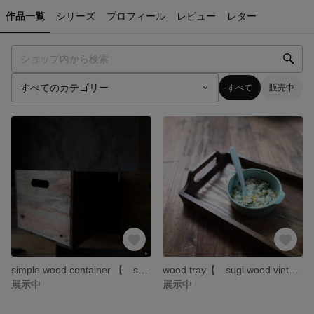
作品一覧
シリーズ
プロフィール
レビュー
レター
すべて
販売中
simple wood container 【 sugi wood vintage style 】コンテナ 木製 ボックス 収納
wood tray【 sugi wood vintage style 】木製トレイ モンテッソーリ教具
展示中
展示中