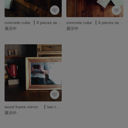
concrete cube 【 8 pieces set 】
concrete cube 【 6 pieces set 】
展示中
展示中
wood frame mirror 【 two tone + olive oil finish】
展示中