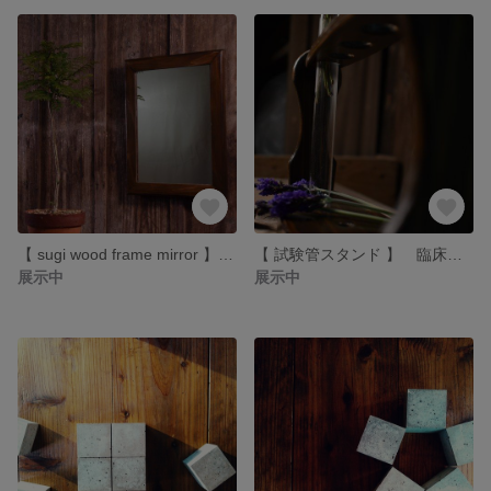
【 sugi wood frame mirror 】アンティーク風 木製 壁掛け 鏡
【 試験管スタンド 】 臨床用試験管5本セット フラワースタンド モンテッソーリ教具にも
展示中
展示中