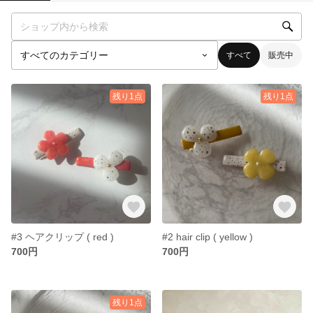
すべて
販売中
残り1点
残り1点
#3 ヘアクリップ ( red )
#2 hair clip ( yellow )
700円
700円
残り1点