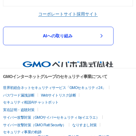
コーポレートサイト
採用サイト
AIへの取り組み
GMOインターネットグループのセキュリティ事業について
世界初総合ネットセキュリティサービス「GMOセキュリティ24」
パスワード漏洩診断
Webサイトリスク診断
セキュリティ相談AIチャットボット
実在証明・盗聴対策
サイバー攻撃対策（GMOサイバーセキュリティ byイエラエ）
サイバー攻撃対策（GMO Flatt Security）
なりすまし対策
セキュリティ事業の軌跡