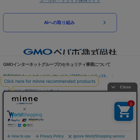
AIへの取り組み
GMOインターネットグループのセキュリティ事業について
世界初総合ネットセキュリティサービス「GMOセキュリティ24」
パスワード漏洩診断
Webサイトリスク診断
セキュリティ相談AIチャットボット
実在証明・盗聴対策
サイバー攻撃対策（GMOサイバーセキュリティ byイエラエ）
サイバー攻撃対策（GMO Flatt Security）
なりすまし対策
セキュリティ事業の軌跡