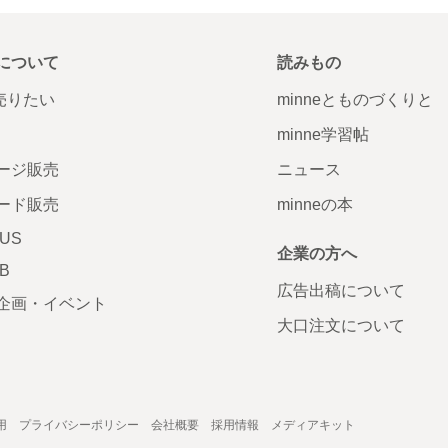
について
読みもの
で売りたい
minneとものづくりと
minne学習帖
ージ販売
ニュース
ード販売
minneの本
LUS
企業の方へ
AB
広告出稿について
企画・イベント
大口注文について
用
プライバシーポリシー
会社概要
採用情報
メディアキット