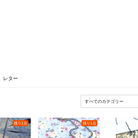
レター
残り1点
残り1点