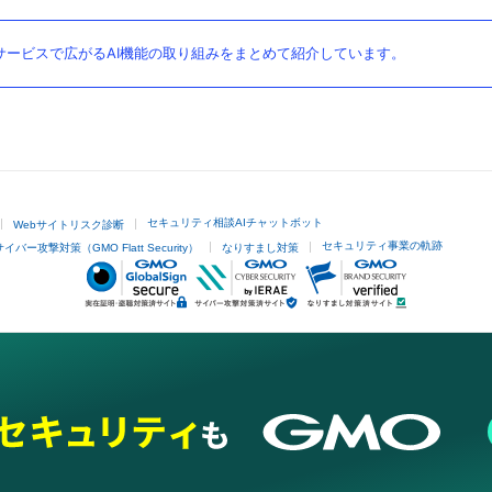
ービスで広がるAI機能の取り組みをまとめて紹介しています。
セキュリティ相談AIチャットボット
Webサイトリスク診断
セキュリティ事業の軌跡
サイバー攻撃対策（GMO Flatt Security）
なりすまし対策