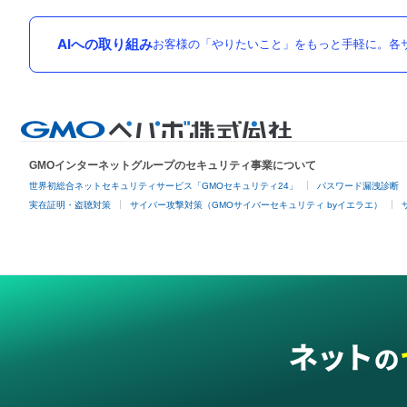
AIへの取り組み
お客様の「やりたいこと」をもっと手軽に。各サ
GMOインターネットグループのセキュリティ事業について
世界初総合ネットセキュリティサービス「GMOセキュリティ24」
パスワード漏洩診断
実在証明・盗聴対策
サイバー攻撃対策（GMOサイバーセキュリティ byイエラエ）