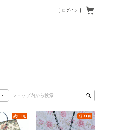
ログイン
残り1点
残り1点