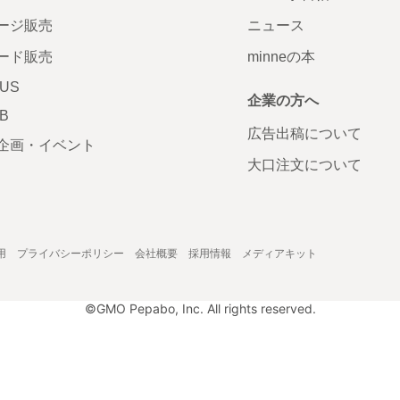
ージ販売
ニュース
ード販売
minneの本
LUS
企業の方へ
AB
広告出稿について
企画・イベント
大口注文について
用
プライバシーポリシー
会社概要
採用情報
メディアキット
©GMO Pepabo, Inc. All rights reserved.