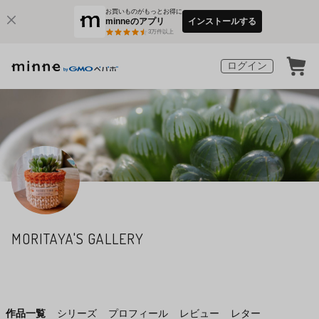
お買いものがもっとお得に
minneのアプリ
インストールする
3
万件以上
ログイン
MORITAYA'S GALLERY
作品一覧
シリーズ
プロフィール
レビュー
レター