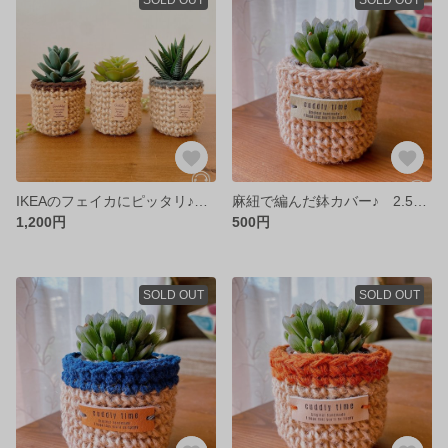
IKEAのフェイカにピッタリ♪ 『麻紐で編んだ鉢カバー』 組み合わせ自由な３個セットです☆
麻紐で編んだ鉢カバー♪ 2.5号鉢サイズです
1,200円
500円
SOLD OUT
SOLD OUT