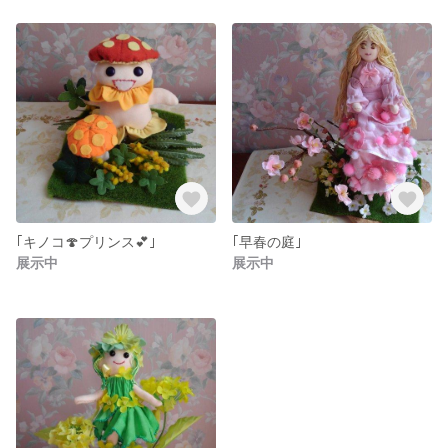
｢キノコ🍄プリンス💕｣
｢早春の庭｣
展示中
展示中