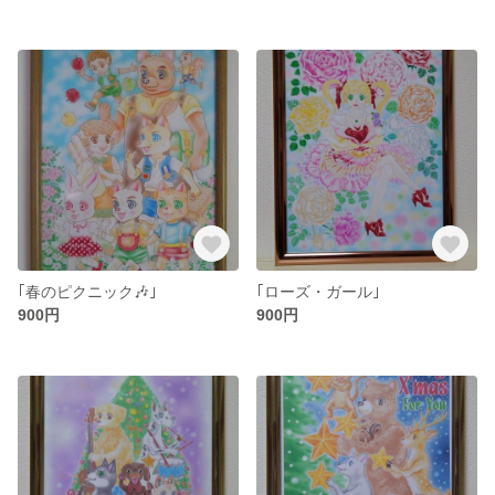
｢春のピクニック🎶｣
｢ローズ・ガール｣
900円
900円