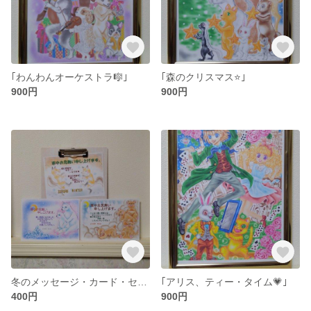
｢わんわんオーケストラ🎼｣
｢森のクリスマス⭐｣
900円
900円
冬のメッセージ・カード・セット
｢アリス、ティー・タイム💗｣
400円
900円