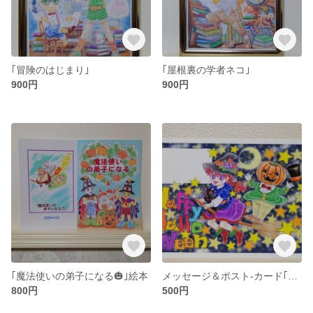
｢冒険のはじまり｣
｢屋根裏の学者ネコ｣
900円
900円
｢魔法使いの弟子になる🎃｣絵本
メッセージ＆ポスト-カード｢ハロウィン🎃｣
800円
500円