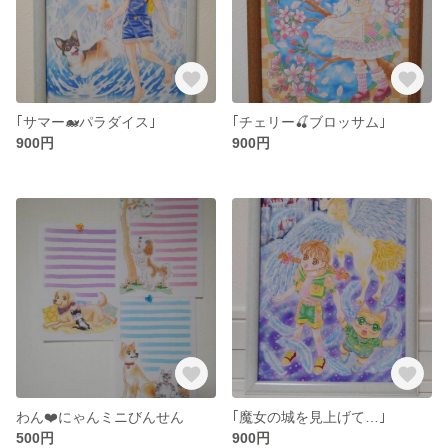
｢サマー🐋パラダイス｣
｢チェリー🍒ブロッサム｣
900円
900円
わん❤️にゃんミニびんせん
｢魔女の城を見上げて…｣
500円
900円