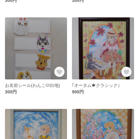
300円
300円
お名前シール(わんこ🐶白地)
｢オータム🍁クラシック｣
300円
900円