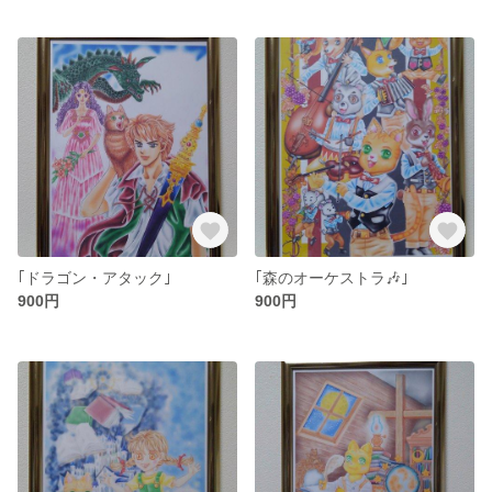
｢ドラゴン・アタック｣
｢森のオーケストラ🎶｣
900円
900円