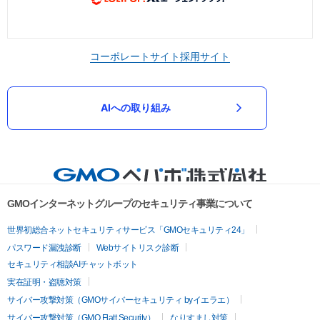
コーポレートサイト
採用サイト
AIへの取り組み
GMOインターネットグループのセキュリティ事業について
世界初総合ネットセキュリティサービス「GMOセキュリティ24」
パスワード漏洩診断
Webサイトリスク診断
セキュリティ相談AIチャットボット
実在証明・盗聴対策
サイバー攻撃対策（GMOサイバーセキュリティ byイエラエ）
サイバー攻撃対策（GMO Flatt Security）
なりすまし対策