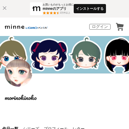
お買いものがもっとお得に
minneのアプリ
インストールする
3
万件以上
ログイン
morinokinoko
作品一覧
シリーズ
プロフィール
レター