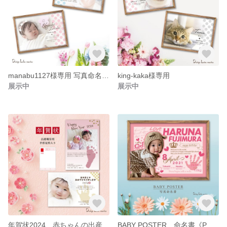
manabu1127様専用 写真命名書 ベビーポスター
king-kaka様専用
展示中
展示中
年賀状2024 赤ちゃんの出産報告用 手形足形入り
BABY POSTER 命名書《POP》