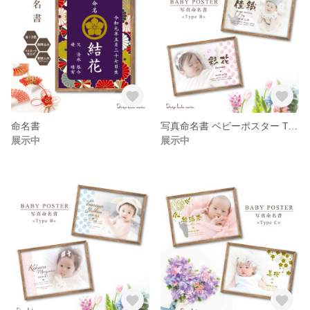
命名書
写真命名書 ベビーポスター Type B (漢字Ver.)
展示中
展示中