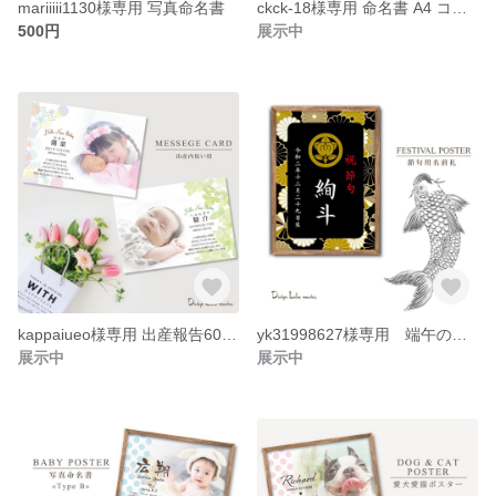
mariiiii1130様専用 写真命名書
ckck-18様専用 命名書 A4 コピー1枚
500円
展示中
kappaiueo様専用 出産報告60枚 内祝いお礼メッセージカード
yk31998627様専用 端午の節句 名前プリント
展示中
展示中