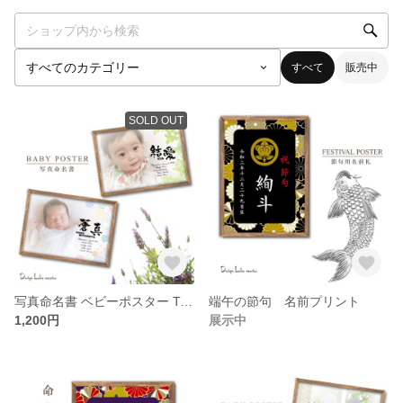
すべて
販売中
SOLD OUT
写真命名書 ベビーポスター Type A
端午の節句 名前プリント
1,200円
展示中