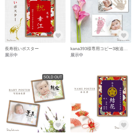
長寿祝いポスター
kana393様専用コピー3枚追加分 出産報告 内祝い手形メッセージカード 《ハガキサイズ》
展示中
展示中
SOLD OUT