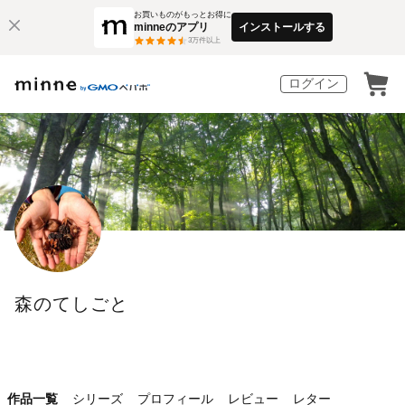
お買いものがもっとお得に
minneのアプリ
インストールする
3
万件以上
ログイン
森のてしごと
作品一覧
シリーズ
プロフィール
レビュー
レター