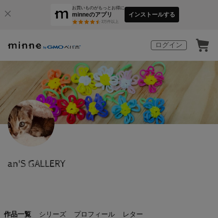
お買いものがもっとお得に
minneのアプリ
インストールする
3
万件以上
ログイン
an'S GALLERY
作品一覧
シリーズ
プロフィール
レター