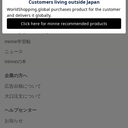
販売支援企画・イベント
読みもの
minneとものづくりと
minne学習帖
ニュース
minneの本
企業の方へ
広告出稿について
大口注文について
ヘルプセンター
お知らせ