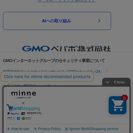
AIへの取り組み
GMOインターネットグループのセキュリティ事業について
世界初総合ネットセキュリティサービス「GMOセキュリティ24」
パスワード漏洩診断
Webサイトリスク診断
セキュリティ相談AIチャットボット
実在証明・盗聴対策
サイバー攻撃対策（GMOサイバーセキュリティ byイエラエ）
サイバー攻撃対策（GMO Flatt Security）
なりすまし対策
セキュリティ事業の軌跡