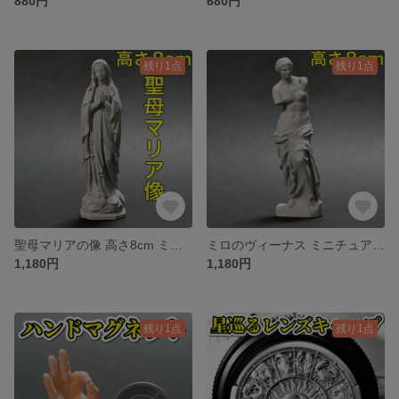
880円
680円
残り1点
残り1点
聖母マリアの像 高さ8cm ミニチュア 彫刻 デッサン 石像 ジオラマ キリスト
ミロのヴィーナス ミニチュア 高さ8cm ギリシャ 彫刻 ルーヴル美術館 石像
1,180円
1,180円
残り1点
残り1点