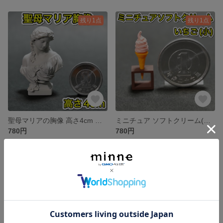
残り1点
残り1点
聖母マリアの胸像 高さ4cm ミニチュア 彫刻 デッサン 石像 ジオラマ マリア
ミニチュア ソフトクリーム(いちご:小) アイスクリーム スイーツ 食品サンプル
780円
780円
残り1点
残り1点