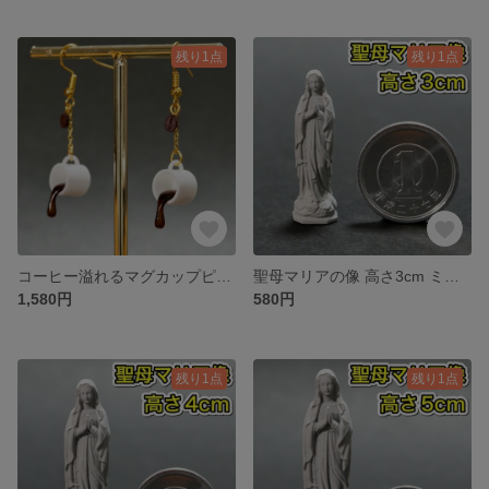
残り1点
残り1点
コーヒー溢れるマグカップピアス 珈琲 コーヒー豆 カフェ ミニチュア 珈琲豆
聖母マリアの像 高さ3cm ミニチュア 彫刻 デッサン 石像 ジオラマ キリスト
1,580円
580円
残り1点
残り1点