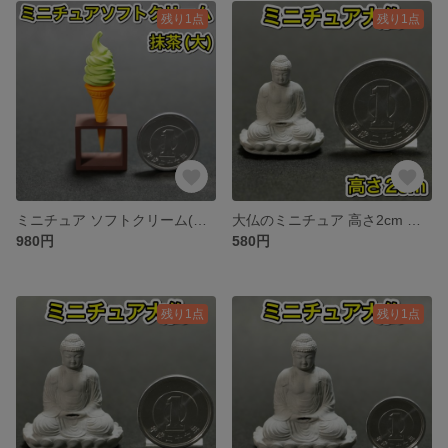
残り1点
残り1点
ミニチュア ソフトクリーム(抹茶:大) アイスクリーム ジェラート 食品サンプル
大仏のミニチュア 高さ2cm 仏像 ブッダ 仏陀 ジオラマ 仏様 神社 お寺
980円
580円
残り1点
残り1点