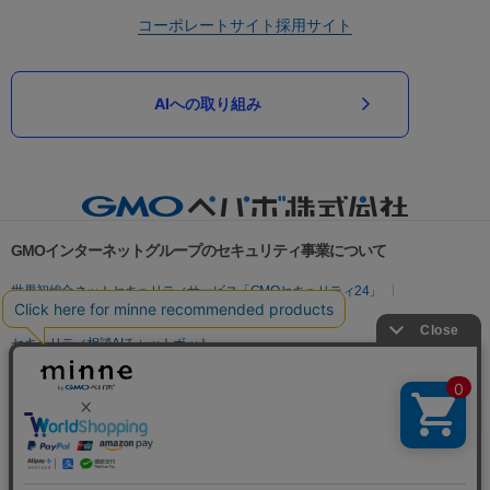
コーポレートサイト
採用サイト
AIへの取り組み
GMOインターネットグループのセキュリティ事業について
世界初総合ネットセキュリティサービス「GMOセキュリティ24」
パスワード漏洩診断
Webサイトリスク診断
セキュリティ相談AIチャットボット
実在証明・盗聴対策
サイバー攻撃対策（GMOサイバーセキュリティ byイエラエ）
サイバー攻撃対策（GMO Flatt Security）
なりすまし対策
セキュリティ事業の軌跡