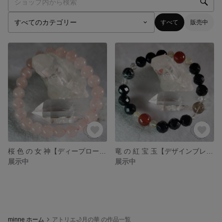
すべて
販売中
桜 色 の 女 神【ディープローズクォーツブレスレット】
竜 の 紅 宝 玉【デザインブレスレット】
展示中
展示中
minne ホーム
アトリエ🌙月の華 の作品一覧