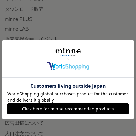
ダウンロード販売
minne PLUS
minne LAB
販売支援企画・イベント
読みもの
minneとものづくりと
minne学習帖
ニュース
minneの本
企業の方へ
広告出稿について
大口注文について