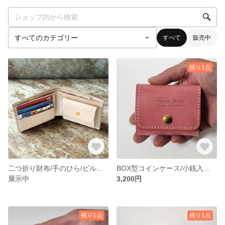
すべて
販売中
残り1点
二つ折り財布/手のひら/ビルフォールド/コンパクトウォレット/大容量/ミニ財布/ターコイズ/お札を折らない/手縫い
BOX型コインケース/小銭入れ/コインケース/エイジング/イタリアンレザー/ギフト/本革/ミニ財布/シビラリスシオ
展示中
3,200円
残り1点
残り1点