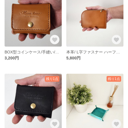
BOX型コインケース/手縫い/ミニウォレット/コインケース/小銭入れ/エイジング/栃木レザー/本革/ギフト/経年変化/育てる革
本革/ L字ファスナー ハーフウォレット/栃木レザー使用/コンパクト財布/ライトブラウン/ 男女兼用
3,200円
5,800円
残り1点
残り1点