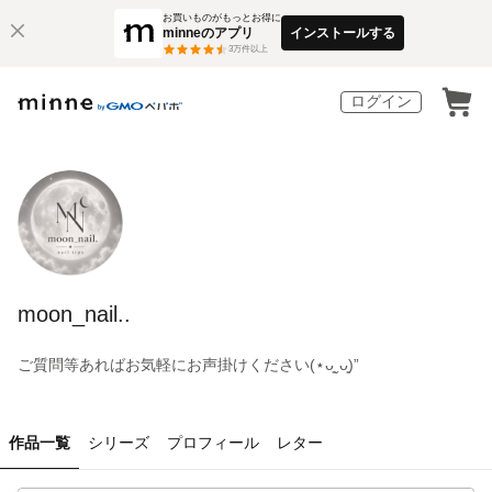
お買いものがもっとお得に
minneのアプリ
インストールする
3
万件以上
ログイン
moon_nail..
ご質問等あればお気軽にお声掛けください(⋆ᴗ͈ˬᴗ͈)”
作品一覧
シリーズ
プロフィール
レター