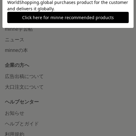
読みもの
minneとものづくりと
minne学習帖
ニュース
minneの本
企業の方へ
広告出稿について
大口注文について
ヘルプセンター
お知らせ
ヘルプとガイド
利用規約