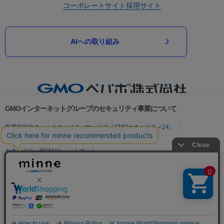
コーポレートサイト
採用サイト
AIへの取り組み
GMOインターネットグループのセキュリティ事業について
世界初総合ネットセキュリティサービス「GMOセキュリティ24」
パスワード漏洩診断
Webサイトリスク診断
セキュリティ相談AIチャットボット
実在証明・盗聴対策
サイバー攻撃対策（GMOサイバーセキュリティ byイエラエ）
サイバー攻撃対策（GMO Flatt Security）
なりすまし対策
セキュリティ事業の軌跡