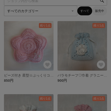
すべて
販売中
残り1点
残り1点
ビーズ付き 星型☆ぷっくりコースター 小物置き かぎ針編み ハンドメイド ピンク
バラモチーフ♡巾着 グラニースクエア かぎ編み ハンドメイド 薔薇ポーチ 水色 白
850円
900円
残り1点
残り1点