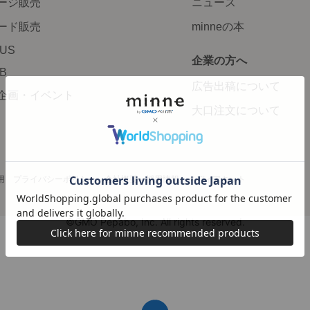
ージ販売
ニュース
ード販売
minneの本
LUS
企業の方へ
AB
広告出稿について
企画・イベント
大口注文について
用
プライバシーポリシー
会社概要
採用情報
メディアキット
©GMO Pepabo, Inc. All rights reserved.