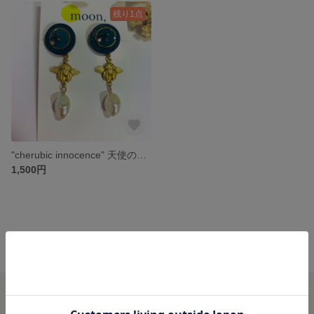
残り1点
"cherubic innocence" 天使のようなあどけなさ
1,500円
minne ホーム
moon, の作品一覧
minneを知る