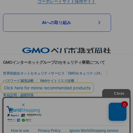
コーポレートサイト
採用サイト
AIへの取り組み
GMOインターネットグループのセキュリティ事業について
世界初総合ネットセキュリティサービス「GMOセキュリティ24」
パスワード漏洩診断
Webサイトリスク診断
セキュリティ相談AIチャットボット
実在証明・盗聴対策
サイバー攻撃対策（GMOサイバーセキュリティ byイエラエ）
サイバー攻撃対策（GMO Flatt Security）
なりすまし対策
セキュリティ事業の軌跡