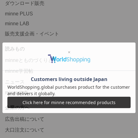
ダウンロード販売
minne PLUS
minne LAB
販売支援企画・イベント
読みもの
minneとものづくりと
minne学習帖
ニュース
minneの本
企業の方へ
広告出稿について
大口注文について