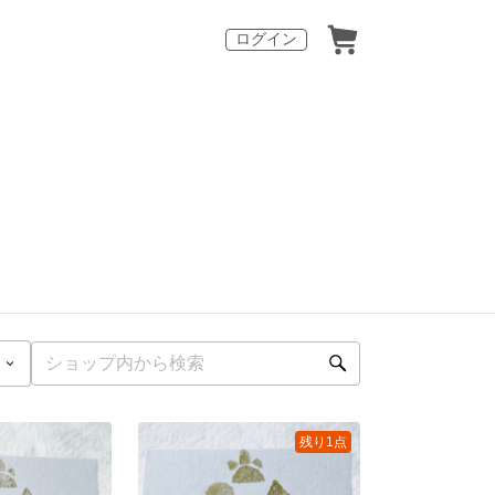
ログイン
残り1点