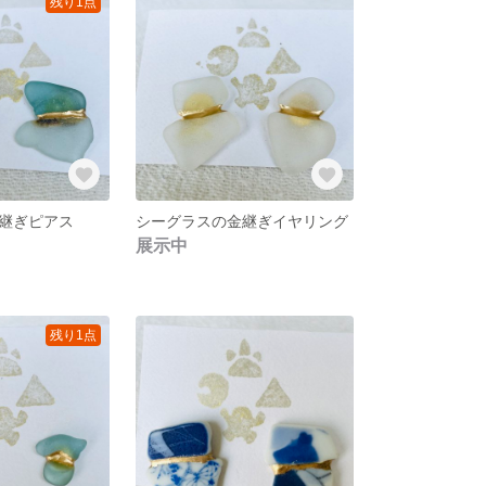
残り1点
継ぎピアス
シーグラスの金継ぎイヤリング
展示中
残り1点