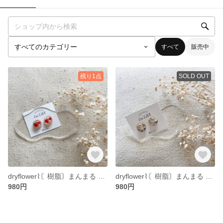
すべて
販売中
残り1点
SOLD OUT
dryflower⌇ 〘樹脂〙まんまる ピアス ◌𓈒𓐍
dryflower⌇ 〘樹脂〙まんまる ピアス ◌𓈒𓐍
980円
980円