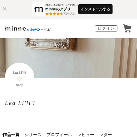
お買いものがもっとお得に
minneのアプリ
インストールする
3
万件以上
ログイン
Lea Li'li'i
作品一覧
シリーズ
プロフィール
レビュー
レター