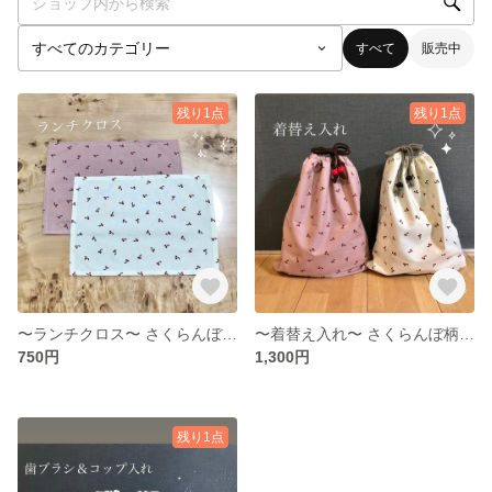
すべて
販売中
残り1点
残り1点
〜ランチクロス〜 さくらんぼ型 入園入学準備
〜着替え入れ〜 さくらんぼ柄 入園入学準備
750円
1,300円
残り1点