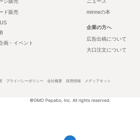
ージ販売
ニュース
ード販売
minneの本
LUS
企業の方へ
AB
広告出稿について
企画・イベント
大口注文について
用
プライバシーポリシー
会社概要
採用情報
メディアキット
©GMO Pepabo, Inc. All rights reserved.