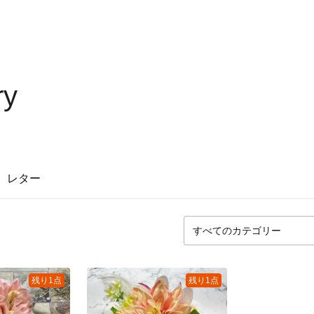
ry
レター
残り1点
残り1点