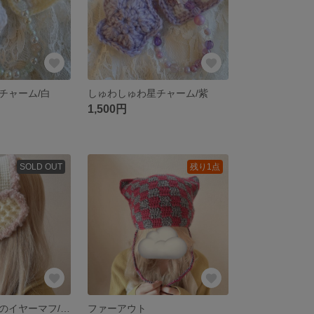
チャーム/白
しゅわしゅわ星チャーム/紫
1,500円
SOLD OUT
残り1点
ハートワッフルのイヤーマフ/ピンク
ファーアウト