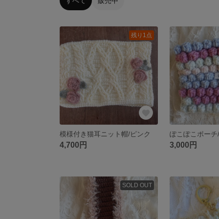
すべて
販売中
残り1点
模様付き猫耳ニット帽/ピンク
ぽこぽこポーチ
4,700円
3,000円
SOLD OUT