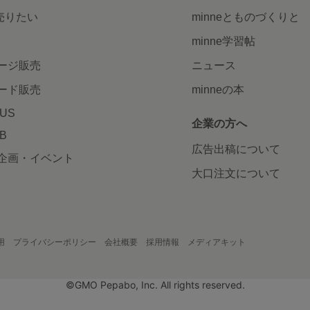
で売りたい
minneとものづくりと
minne学習帖
ージ販売
ニュース
ード販売
minneの本
LUS
企業の方へ
AB
広告出稿について
企画・イベント
大口注文について
用
プライバシーポリシー
会社概要
採用情報
メディアキット
©GMO Pepabo, Inc. All rights reserved.