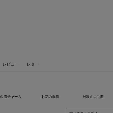
レビュー
レター
26
点
7
点
4
巾着チャーム
お花の巾着
貝殻ミニ巾着