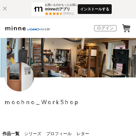
お買いものがもっとお得に
minneのアプリ
インストールする
3
万件以上
ログイン
moohno_WorkShop
作品一覧
シリーズ
プロフィール
レター