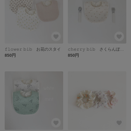
𝚏𝚕𝚘𝚠𝚎𝚛 𝚋𝚒𝚋 お花のスタイ
𝚌𝚑𝚎𝚛𝚛𝚢 𝚋𝚒𝚋 さくらんぼのスタイ
850円
850円