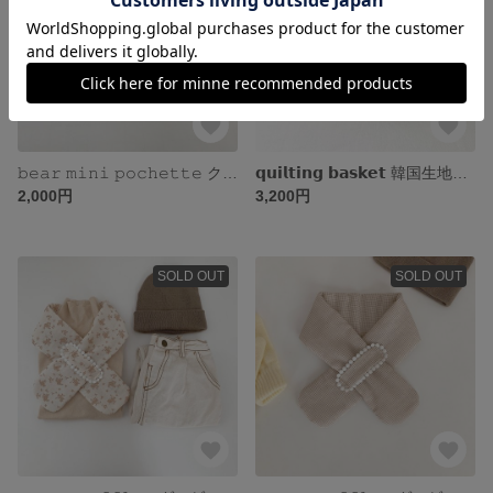
𝚋𝚎𝚊𝚛 𝚖𝚒𝚗𝚒 𝚙𝚘𝚌𝚑𝚎𝚝𝚝𝚎 クマのミニポシェット
𝗾𝘂𝗶𝗹𝘁𝗶𝗻𝗴 𝗯𝗮𝘀𝗸𝗲𝘁 韓国生地のキルティングバスケット
2,000円
3,200円
SOLD OUT
SOLD OUT