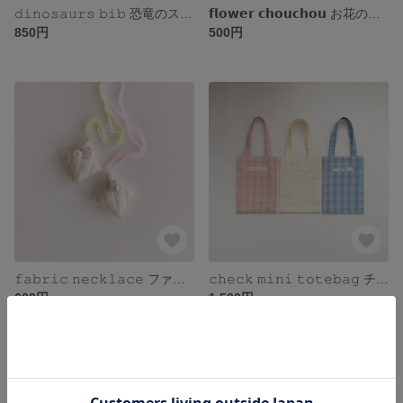
𝚍𝚒𝚗𝚘𝚜𝚊𝚞𝚛𝚜 𝚋𝚒𝚋 恐竜のスタイ
𝗳𝗹𝗼𝘄𝗲𝗿 𝗰𝗵𝗼𝘂𝗰𝗵𝗼𝘂 お花のシュシュ
850円
500円
𝚏𝚊𝚋𝚛𝚒𝚌 𝚗𝚎𝚌𝚔𝚕𝚊𝚌𝚎 ファブリックネックレス
𝚌𝚑𝚎𝚌𝚔 𝚖𝚒𝚗𝚒 𝚝𝚘𝚝𝚎𝚋𝚊𝚐 チェック柄のミニトートバッグ
600円
1,500円
SOLD OUT
SOLD OUT