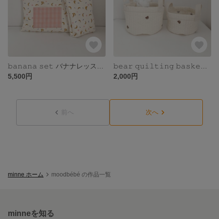
𝚋𝚊𝚗𝚊𝚗𝚊 𝚜𝚎𝚝 バナナレッスンバッグ＆上履き入れのセット
𝚋𝚎𝚊𝚛 𝚚𝚞𝚒𝚕𝚝𝚒𝚗𝚐 𝚋𝚊𝚜𝚔𝚎𝚝 クマのキルティングバスケット
5,500円
2,000円
前へ
次へ
minne ホーム
moodbébé の作品一覧
minneを知る