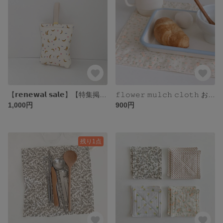
【𝗿𝗲𝗻𝗲𝘄𝗮𝗹 𝘀𝗮𝗹𝗲】【特集掲載】𝚋𝚊𝚗𝚊𝚗𝚊 𝚜𝚑𝚘𝚎𝚜 𝚋𝚊𝚐 バナナ柄の上履き入れ
𝚏𝚕𝚘𝚠𝚎𝚛 𝚖𝚞𝚕𝚌𝚑 𝚌𝚕𝚘𝚝𝚑 お花のキッチンクロス
1,000円
900円
残り1点