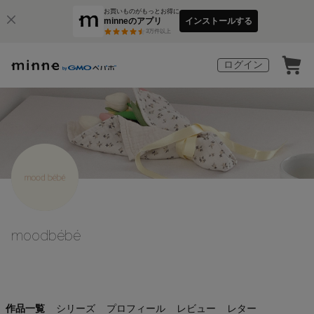
お買いものがもっとお得に
minneのアプリ
インストールする
3
万件以上
ログイン
moodbébé
作品一覧
シリーズ
プロフィール
レビュー
レター