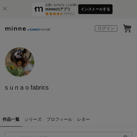
お買いものがもっとお得に
minneのアプリ
インストールする
3
万件以上
ログイン
s u n a o fabrics
作品一覧
シリーズ
プロフィール
レター