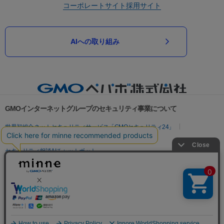
コーポレートサイト
採用サイト
AIへの取り組み
GMOインターネットグループのセキュリティ事業について
世界初総合ネットセキュリティサービス「GMOセキュリティ24」
パスワード漏洩診断
Webサイトリスク診断
セキュリティ相談AIチャットボット
実在証明・盗聴対策
サイバー攻撃対策（GMOサイバーセキュリティ byイエラエ）
サイバー攻撃対策（GMO Flatt Security）
なりすまし対策
セキュリティ事業の軌跡