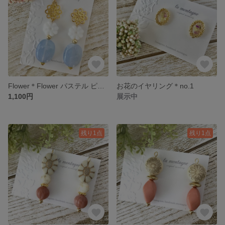
Flower＊Flower パステル ピアス/イヤリング
お花のイヤリング＊no.1
1,100円
展示中
残り1点
残り1点