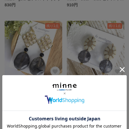
830円
910円
残り1点
残り1点
《新色》大ぶり＊marble ピアス/イヤリング
Flower＊navy ピアス/イヤリング
820円
860円
残り1点
残り1点