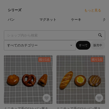
シリーズ
もっと見る
9
点
18
点
11
点
パン
マグネット
ケーキ
ク
すべて
販売中
残り1点
残り1点
ミニチュア手のひらパン屋さんマグネットセット2
ミニチュア手のひらパン屋さんマグネットセット2