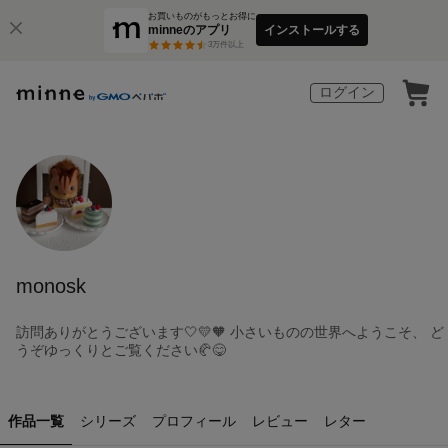
お買いものがもっとお得に
minneのアプリ
インストールする
3
万件以上
ログイン
monosk
訪問ありがとうございます🤍💛🧡 小さいものの世界へようこそ、 ど
うぞゆっくりとご覧ください🥐😋
作品一覧
シリーズ
プロフィール
レビュー
レター