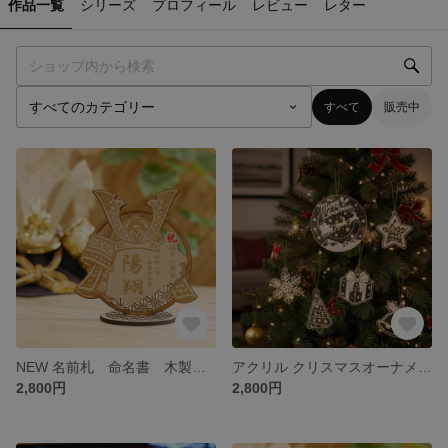
作品一覧
シリーズ
プロフィール
レビュー
レター
すべて
販売中
NEW 名前札 命名書 木製 こどもの日 子供の日／端午の節句 兜 かぶと
アクリル クリスマスオーナメント／6種セット 紐付き
2,800円
2,800円