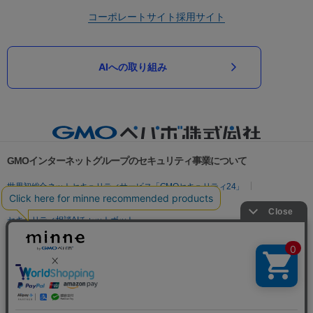
コーポレートサイト
採用サイト
AIへの取り組み
GMOインターネットグループのセキュリティ事業について
世界初総合ネットセキュリティサービス「GMOセキュリティ24」
パスワード漏洩診断
Webサイトリスク診断
セキュリティ相談AIチャットボット
実在証明・盗聴対策
サイバー攻撃対策（GMOサイバーセキュリティ byイエラエ）
サイバー攻撃対策（GMO Flatt Security）
なりすまし対策
セキュリティ事業の軌跡