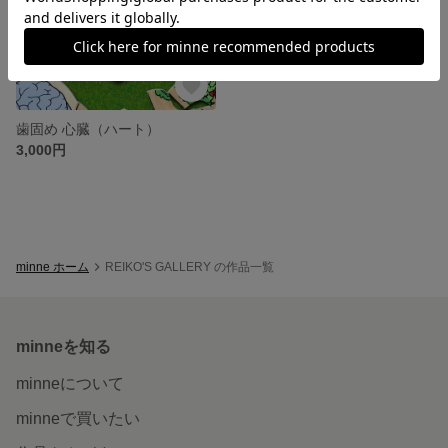
歯固め 心臓（ハート）
3,000円
minne ホーム
REIKO'S GALLERY の作品一覧
minneを知る
minneについて
minneで買いたい