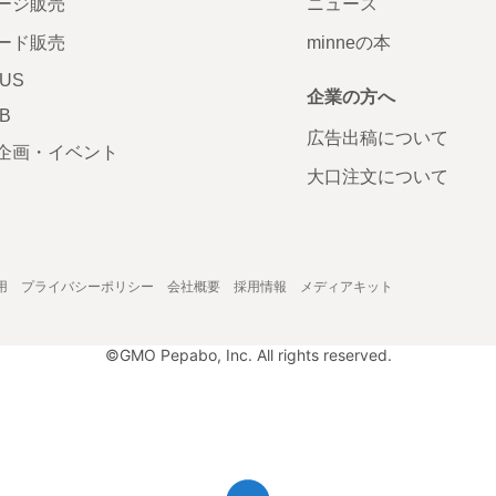
ージ販売
ニュース
ード販売
minneの本
LUS
企業の方へ
AB
広告出稿について
企画・イベント
大口注文について
用
プライバシーポリシー
会社概要
採用情報
メディアキット
©GMO Pepabo, Inc. All rights reserved.