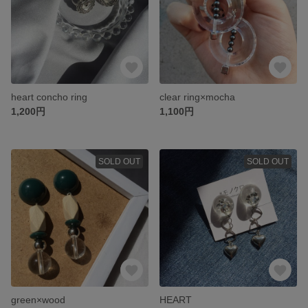
heart concho ring
clear ring×mocha
1,200円
1,100円
SOLD OUT
SOLD OUT
green×wood
HEART