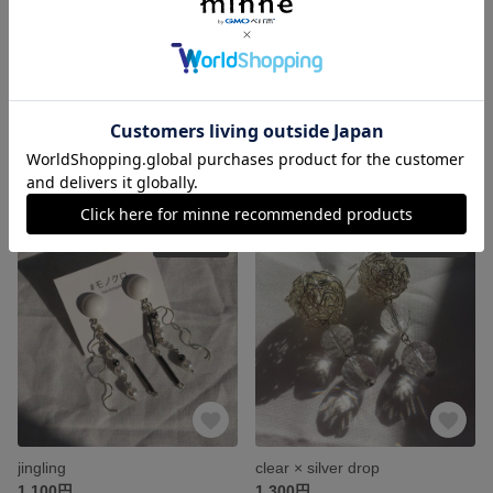
milky pink
heart pearl
1,200円
1,200円
SOLD OUT
SOLD OUT
jingling
clear × silver drop
1,100円
1,300円