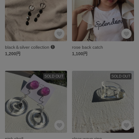
black＆silver collection ❶
rose back catch
1,200円
1,100円
SOLD OUT
SOLD OUT
pink shell
clear wave ring