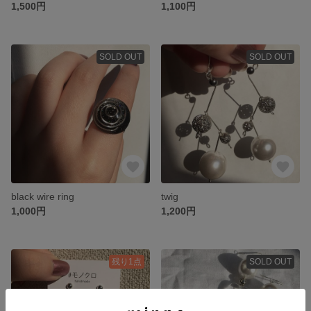
1,500円
1,100円
SOLD OUT
SOLD OUT
black wire ring
twig
1,000円
1,200円
残り1点
SOLD OUT