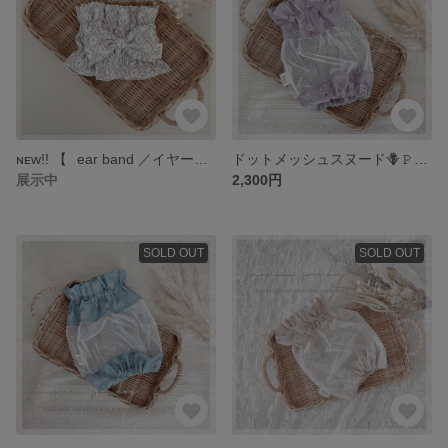
ɴᴇᴡ!! 【⠀ear band ／イヤーバンド⠀】brown gray ／ flower knit 🌸2025 spring
ドットメッシュスヌード🪻𝙿𝚞𝚛𝚙𝚕𝚎
展示中
2,300円
SOLD OUT
SOLD OUT