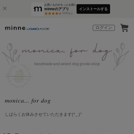
お買いものがもっとお得に
minneのアプリ
インストールする
3
万件以上
ログイン
monica... for dog
しばらくお休みさせていただきます(*.ˬ.)"