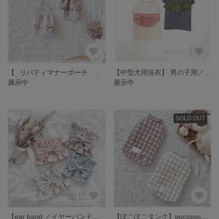
【⠀リバティマナーポーチ⠀】活性炭入り消臭シート使用
【中型犬用浴衣】 男の子用／女の子用
展示中
展示中
SOLD OUT
【ear band ／イヤーバンド】垂れ耳犬のお耳汚れ防止に
【ぽこぽこタンク】pocopoco tank ／ 犬服／輸入生地／ポップコーンニット／