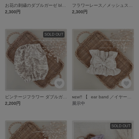
お花の刺繍のダブルガーゼ blue gray ／mesh snood
フラワーレース／メッシュスヌード
2,300円
2,300円
SOLD OUT
ビンテージフラワー ダブルガーゼのスヌード
ɴᴇᴡ!! 【⠀ear band ／イヤーバンド⠀】beige ／flower knit 🌸2025 spring
2,200円
展示中
SOLD OUT