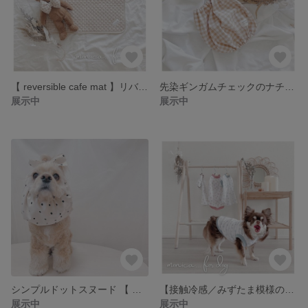
【 reversible cafe mat 】リバーシブル カフェマット
先染ギンガムチェックのナチュラルスヌード ⑅⃛ワッシャー加工
展示中
展示中
シンプルドットスヌード 【 生成×ブラックドット 】中型犬 小型犬対応 食事、お散歩の際のお耳汚れの防止に
【接触冷感／みずたま模様のタンクトップ】夏服 犬服 クールニット
展示中
展示中