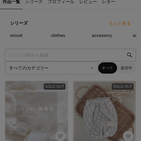
作品一覧
シリーズ
プロフィール
レビュー
レター
シリーズ
もっと見る
1
点
4
点
3
点
snood
clothes
accessory
ano
すべて
販売中
SOLD OUT
SOLD OUT