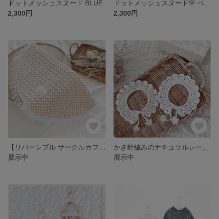
ドットメッシュスヌード BLUE
ドットメッシュスヌード🌸 ベージュ フラワー 垂れ耳わんちゃんのお耳汚れ防止
2,300円
2,300円
【リバーシブル サークルカフェマット】⑅⃛ beige🤎ギンガムチェック×レース (全4色)淡色 韓国 ナチュラル好きさんに♡
かぎ針編みのナチュラルレーススタイ
展示中
展示中