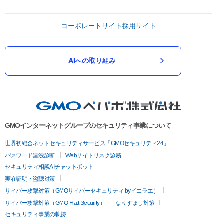
コーポレートサイト
採用サイト
AIへの取り組み
GMOインターネットグループのセキュリティ事業について
世界初総合ネットセキュリティサービス「GMOセキュリティ24」
パスワード漏洩診断
Webサイトリスク診断
セキュリティ相談AIチャットボット
実在証明・盗聴対策
サイバー攻撃対策（GMOサイバーセキュリティ byイエラエ）
サイバー攻撃対策（GMO Flatt Security）
なりすまし対策
セキュリティ事業の軌跡