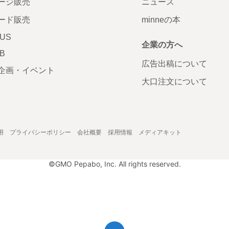
ージ販売
ニュース
ード販売
minneの本
LUS
企業の方へ
AB
広告出稿について
企画・イベント
大口注文について
用
プライバシーポリシー
会社概要
採用情報
メディアキット
©GMO Pepabo, Inc. All rights reserved.