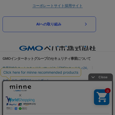
コーポレートサイト
採用サイト
AIへの取り組み
GMOインターネットグループのセキュリティ事業について
世界初総合ネットセキュリティサービス「GMOセキュリティ24」
パスワード漏洩診断
Webサイトリスク診断
セキュリティ相談AIチャットボット
実在証明・盗聴対策
サイバー攻撃対策（GMOサイバーセキュリティ byイエラエ）
サイバー攻撃対策（GMO Flatt Security）
なりすまし対策
セキュリティ事業の軌跡