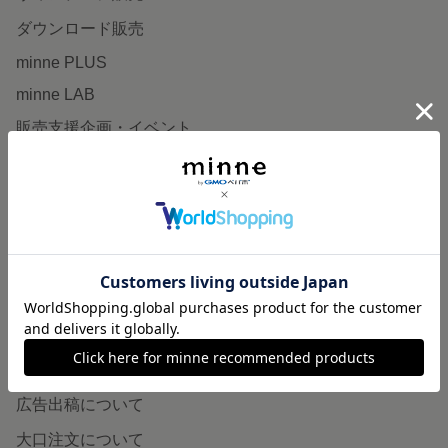
ダウンロード販売
minne PLUS
minne LAB
販売支援企画・イベント
読みもの
minneとものづくりと
minne学習帖
ニュース
minneの本
企業の方へ
広告出稿について
大口注文について