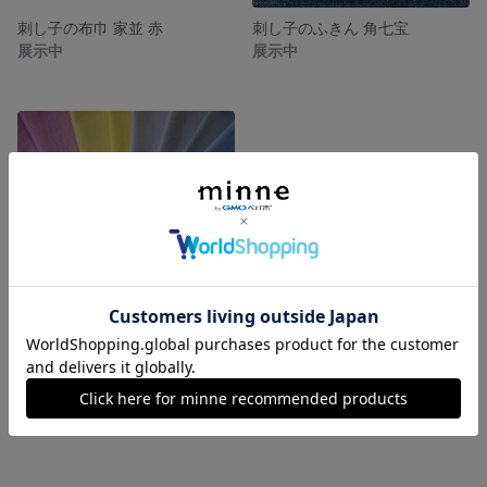
刺し子の布巾 家並 赤
刺し子のふきん 角七宝
展示中
展示中
色晒
展示中