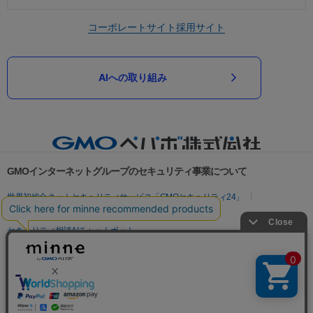
コーポレートサイト
採用サイト
AIへの取り組み
GMOインターネットグループのセキュリティ事業について
世界初総合ネットセキュリティサービス「GMOセキュリティ24」
パスワード漏洩診断
Webサイトリスク診断
セキュリティ相談AIチャットボット
実在証明・盗聴対策
サイバー攻撃対策（GMOサイバーセキュリティ byイエラエ）
サイバー攻撃対策（GMO Flatt Security）
なりすまし対策
セキュリティ事業の軌跡