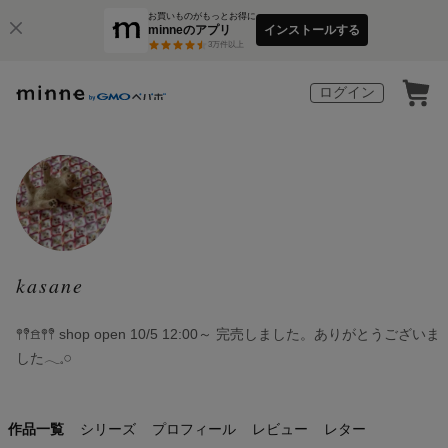
お買いものがもっとお得に
minneのアプリ
インストールする
3
万件以上
ログイン
kasane
𖤣𖤥𖠿𖤣𖤥 shop open 10/5 12:00～ 完売しました。ありがとうございま
した𓂃𓈒𓏸
作品一覧
シリーズ
プロフィール
レビュー
レター