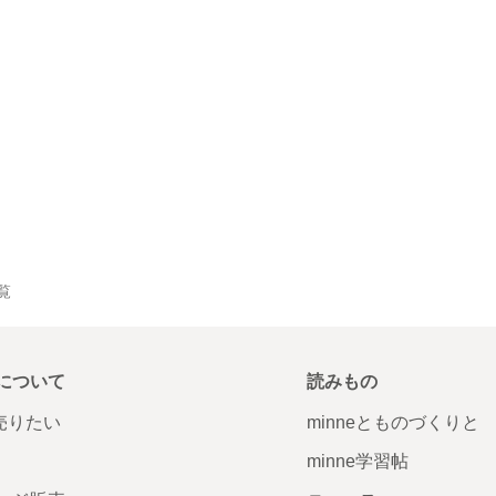
一覧
について
読みもの
で売りたい
minneとものづくりと
minne学習帖