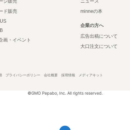
ージ販売
ニュース
ード販売
minneの本
LUS
企業の方へ
AB
広告出稿について
企画・イベント
大口注文について
用
プライバシーポリシー
会社概要
採用情報
メディアキット
©GMO Pepabo, Inc. All rights reserved.