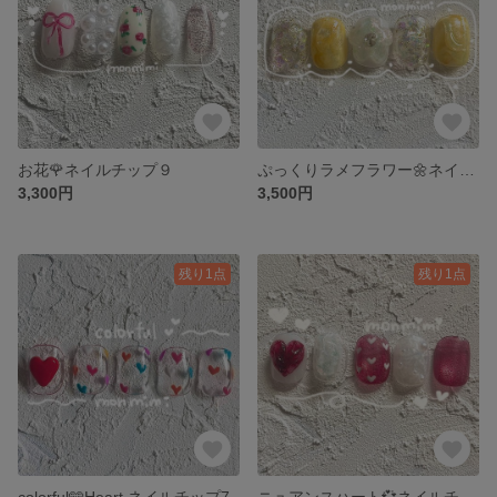
お花🌹ネイルチップ９
ぷっくりラメフラワー🌼ネイルチップ8
3,300円
3,500円
残り1点
残り1点
colorful🩵Heart ネイルチップ7
ニュアンスハート💞ネイルチップ6