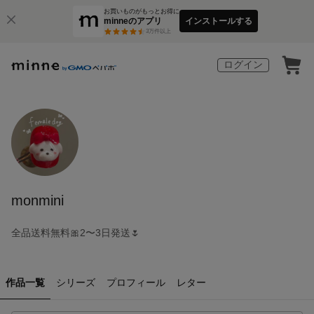
お買いものがもっとお得に
minneのアプリ
インストールする
3
万件以上
ログイン
monmini
全品送料無料🎀2〜3日発送🌷
作品一覧
シリーズ
プロフィール
レター