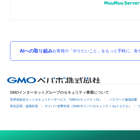
AIへの取り組み
お客様の「やりたいこと」をもっと手軽に。各サ
GMOインターネットグループのセキュリティ事業について
世界初総合ネットセキュリティサービス「GMOセキュリティ24」
パスワード漏洩診断
実在証明・盗聴対策
サイバー攻撃対策（GMOサイバーセキュリティ byイエラエ）