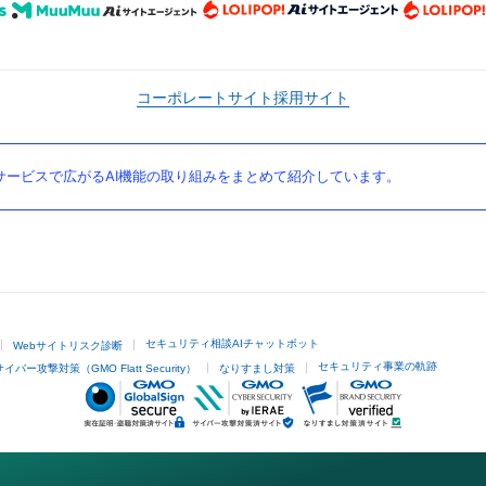
コーポレートサイト
採用サイト
ービスで広がるAI機能の取り組みをまとめて紹介しています。
セキュリティ相談AIチャットボット
Webサイトリスク診断
セキュリティ事業の軌跡
サイバー攻撃対策（GMO Flatt Security）
なりすまし対策