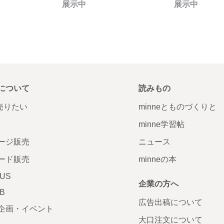
展示中
展示中
覧
について
読みもの
で売りたい
minneとものづくりと
minne学習帖
ージ販売
ニュース
ード販売
minneの本
LUS
企業の方へ
AB
広告出稿について
企画・イベント
大口注文について