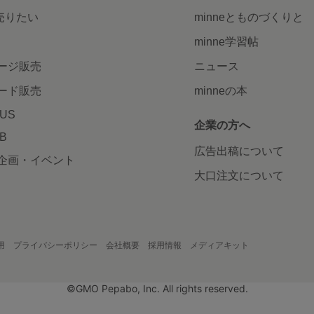
で売りたい
minneとものづくりと
minne学習帖
ージ販売
ニュース
ード販売
minneの本
LUS
企業の方へ
AB
広告出稿について
企画・イベント
大口注文について
用
プライバシーポリシー
会社概要
採用情報
メディアキット
©GMO Pepabo, Inc. All rights reserved.