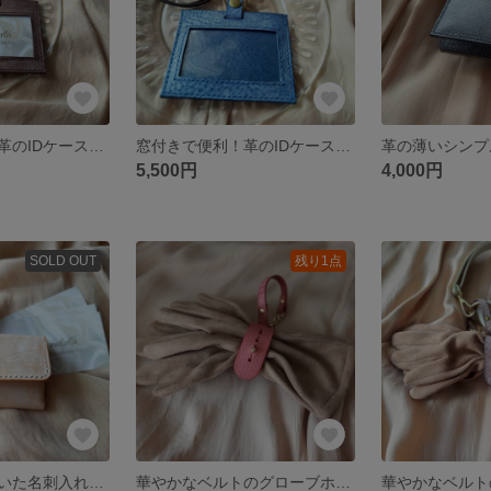
窓付きで便利！革のIDケース（ブラウン）アラスカレザー 本革
窓付きで便利！革のIDケース（ブルー）アラスカレザー 本革
5,500円
4,000円
SOLD OUT
残り1点
コーヒー豆が付いた名刺入れ（ベージュ）アラスカレザー 本革
華やかなベルトのグローブホルダー（ラズベリー）アラスカレザー 本革 手袋ホルダー