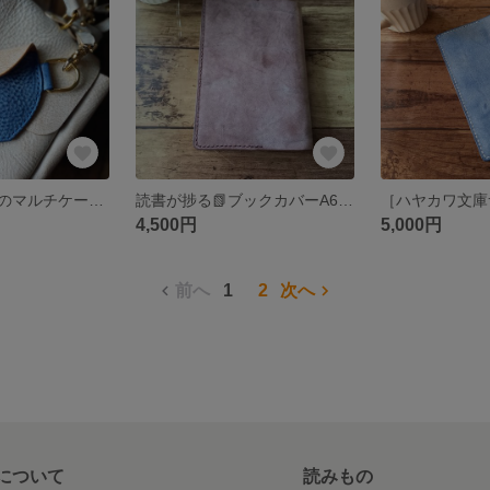
コーヒーカップのマルチケース 本革 キャメル
読書が捗る📗ブックカバーA6（ブラウン）アラスカレザー 本革
4,500円
5,000円
前へ
1
2
次へ
について
読みもの