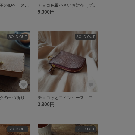
窓付きで便利！革のIDケース（オレンジ）アラスカレザー 本革
チョコ色🍫小さいお財布（ブラウン）アラスカレザー 本革
9,000円
SOLD OUT
SOLD OUT
コーヒー豆ホックの三つ折り財布(カフェラテカラー) アラスカレザー 本革 キャメル
チョコっとコインケース アラスカレザー 本革 焦げ茶色
3,300円
SOLD OUT
SOLD OUT