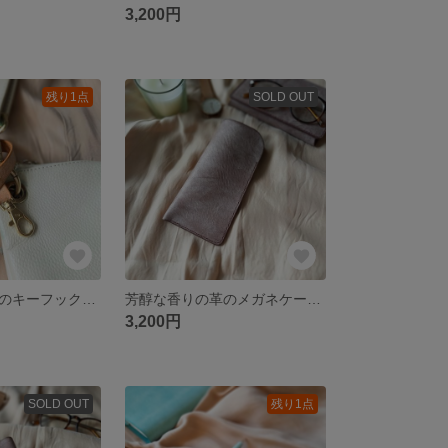
3,200円
残り1点
SOLD OUT
アラスカレザーのキーフック 本革 キャメル
芳醇な香りの革のメガネケース（ブラウン）アラスカレザー 本革
3,200円
SOLD OUT
残り1点