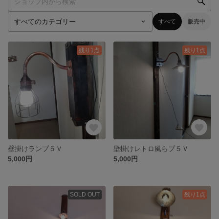
すべて
販売中
残り1点
残り1点
壁掛けランプ５Ｖ
壁掛けレトロ風らプ５Ｖ
5,000円
5,000円
SOLD OUT
残り1点