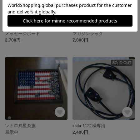
メッセージボード
マガジンラック
2,700円
7,800円
SOLD OUT
レトロ風星条旗
kikko1121様専用
展示中
2,400円