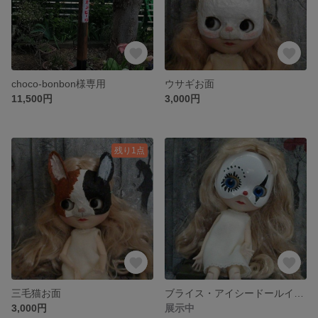
choco-bonbon様専用
ウサギお面
11,500円
3,000円
残り1点
三毛猫お面
ブライス・アイシードールイメチェンパーツ
3,000円
展示中