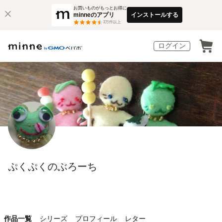
お買いものがもっとお得に
minneのアプリ
インストールする
3
万件以上
ログイン
ぷくぷくのぶろーち
作品一覧
シリーズ
プロフィール
レター