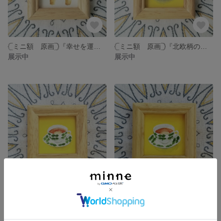
𓊆ミニ額 原画𓊇『幸せを運ぶ🍀ダーラナホースのクッキー𓃗 焼き色薄め』水彩画
𓊆ミニ額 原画𓊇『北欧柄のティーカップ❈navy blue』水彩画
展示中
展示中
𓊆ミニ額 原画𓊇『北欧柄のティーカップ❈green ②』水彩画
𓊆ミニ額 原画𓊇『北欧柄のティーカップ❈green ③』水彩画
展示中
展示中