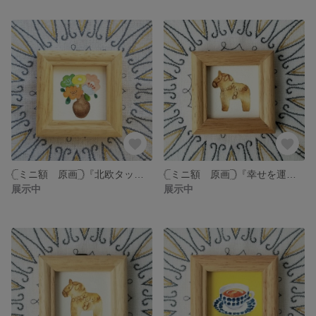
𓊆ミニ額 原画𓊇『北欧タッチの花束❁森の小道カラー』水彩画
𓊆ミニ額 原画𓊇『幸せを運ぶ🍀ダーラナホースのクッキー𓃗 焼き色濃いめ』水彩画
展示中
展示中