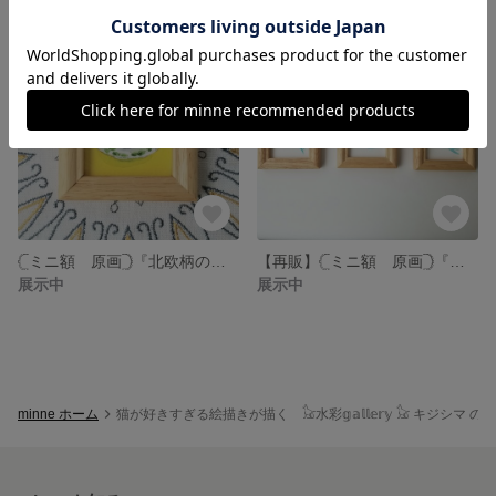
𓊆ミニ額 原画𓊇『北欧柄のティーカップ❈green』水彩画
【再販】𓊆ミニ額 原画𓊇『幸せを運ぶ青い鳥』🍀happyモチーフ 3個セット
展示中
展示中
minne ホーム
猫が好きすぎる絵描きが描く 𓃠水彩𝕘𝕒𝕝𝕝𝕖𝕣𝕪 𓃠 キジシマ 