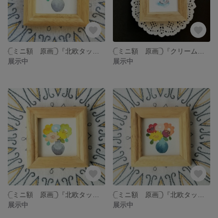
𓊆ミニ額 原画𓊇『北欧タッチの花束❁マカロンカラー②』水彩画
𓊆ミニ額 原画𓊇『クリームソーダ☆ブルーハワイ』水彩画
展示中
展示中
𓊆ミニ額 原画𓊇『北欧タッチの花束❁マカロンカラー』水彩画
𓊆ミニ額 原画𓊇『北欧タッチの花束❁ロマンティックカラー』水彩画
展示中
展示中