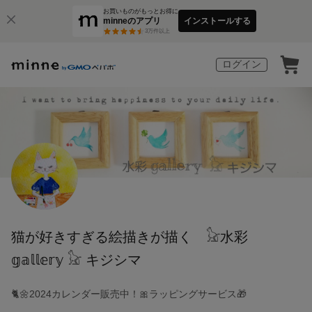
お買いものがもっとお得に
minneのアプリ
インストールする
3
万件以上
ログイン
猫が好きすぎる絵描きが描く 𓃠水彩
𝕘𝕒𝕝𝕝𝕖𝕣𝕪 𓃠 キジシマ
🐈🌼2024カレンダー販売中！🎀ラッピングサービス🎁