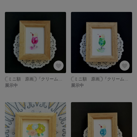
𓊆ミニ額 原画𓊇『クリームソーダ☆イチゴ』水彩画
𓊆ミニ額 原画𓊇『クリームソーダ☆メロンちょっと薄め』水彩画
展示中
展示中