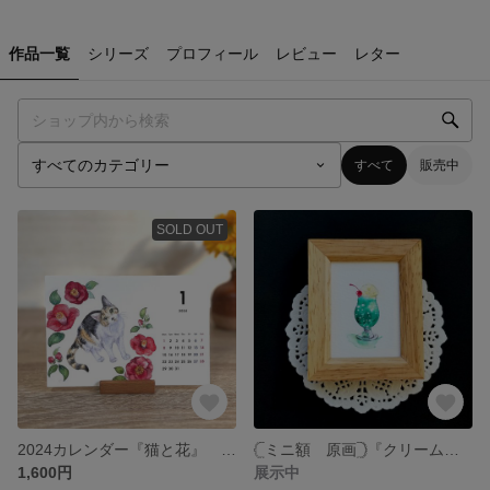
作品一覧
シリーズ
プロフィール
レビュー
レター
すべて
販売中
SOLD OUT
2024カレンダー『猫と花』 卓上カレンダー（月曜はじまり）🎀ラッピングサービス中
𓊆ミニ額 原画𓊇『クリームソーダ☆メロン濃いめ』水彩画
1,600円
展示中