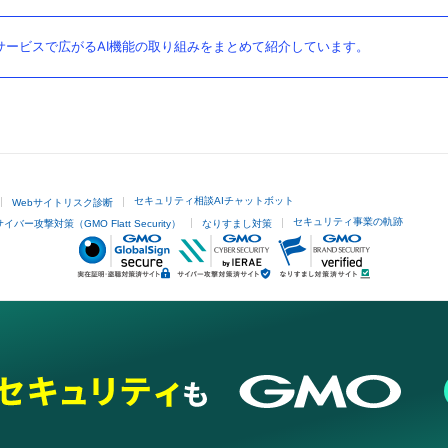
ービスで広がるAI機能の取り組みをまとめて紹介しています。
セキュリティ相談AIチャットボット
Webサイトリスク診断
セキュリティ事業の軌跡
サイバー攻撃対策（GMO Flatt Security）
なりすまし対策