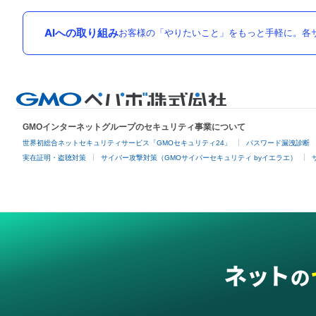
AIへの取り組み
お客様の「やりたいこと」をもっと手軽に。各サ
GMOインターネットグループのセキュリティ事業について
世界初総合ネットセキュリティサービス「GMOセキュリティ24」
パスワード漏洩診断
実在証明・盗聴対策
サイバー攻撃対策（GMOサイバーセキュリティ byイエラエ）