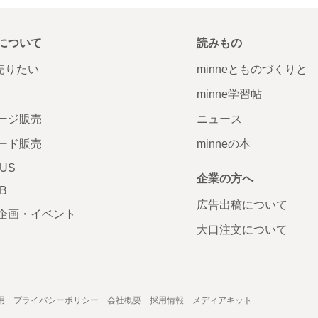
について
読みもの
で売りたい
minneとものづくりと
minne学習帖
ージ販売
ニュース
ード販売
minneの本
LUS
企業の方へ
AB
広告出稿について
企画・イベント
大口注文について
用
プライバシーポリシー
会社概要
採用情報
メディアキット